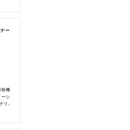
ーナー
掃除機
ターシ
チリ、