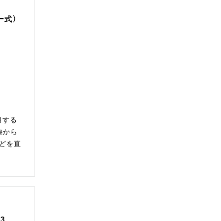
ー式）
用する
塵から
どを直
機
-3