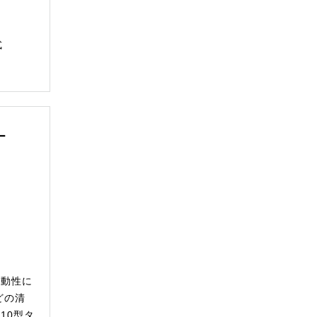
式
ー
移動性に
どの清
10型タ