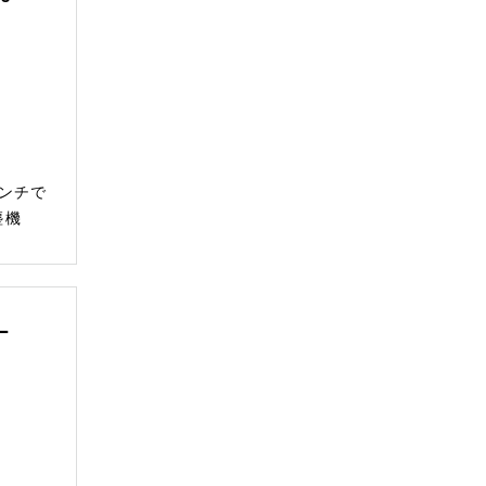
ンチで
塵機
ー