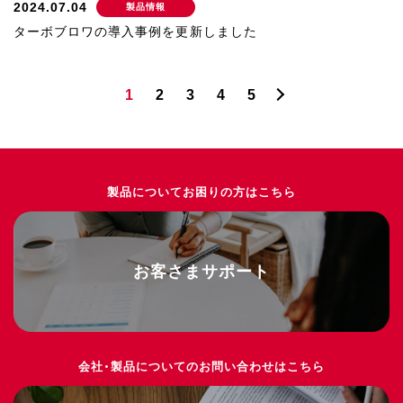
2024.07.04
製品情報
ターボブロワの導入事例を更新しました
1
2
3
4
5
ペ
ー
ジ
ネ
ー
シ
製品についてお困りの方はこちら
ョ
ン
お客さまサポート
会社・製品についてのお問い合わせはこちら