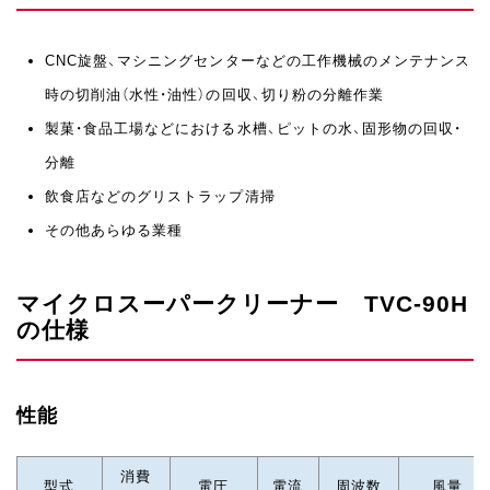
CNC旋盤、マシニングセンターなどの工作機械のメンテナンス
時の切削油（水性・油性）の回収、切り粉の分離作業
製菓・食品工場などにおける水槽、ピットの水、固形物の回収・
分離
飲食店などのグリストラップ清掃
その他あらゆる業種
マイクロスーパークリーナー TVC-90H
の仕様
性能
消費
型式
電圧
電流
周波数
風量