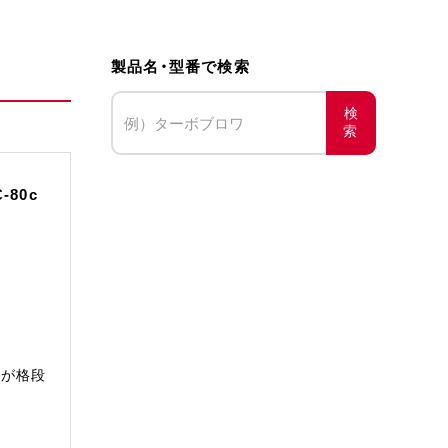
製品名・型番で検索
検
索
-80c
量が格段