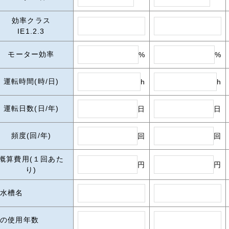
効率クラス
IE1.2.3
モーター効率
%
%
運転時間(時/日)
h
h
運転日数(日/年)
日
日
頻度(回/年)
回
回
概算費用(１回あた
円
円
り)
水槽名
の使用年数