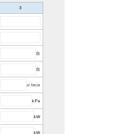
3
台
台
㎥/min
kPa
kW
kW