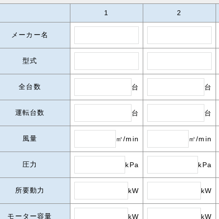
1
2
メーカー名
型式
全台数
台
台
運転台数
台
台
風量
㎥/min
㎥/min
圧力
kPa
kPa
所要動力
kW
kW
モーター容量
kW
kW